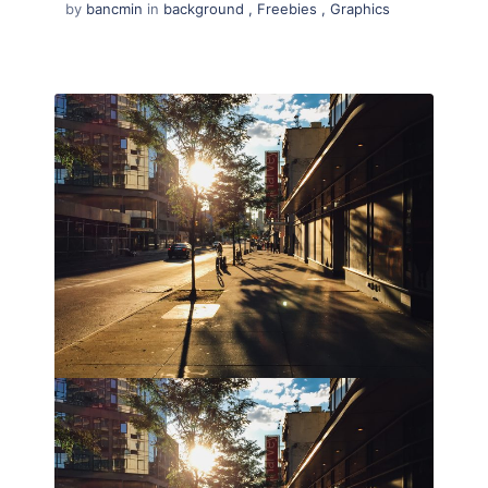
by
bancmin
in
background
,
Freebies
,
Graphics