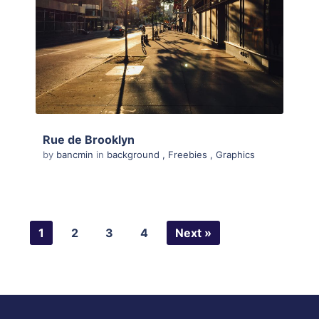
Rue de Brooklyn
by
bancmin
in
background
,
Freebies
,
Graphics
1
2
3
4
Next »