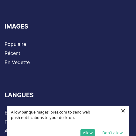
IMAGES
Populaire
Récent
En Vedette
LANGUES
×
Allow banqueimageslibres.com to send web
Espagnol
push notifications to your desktop.
Portugais
Anglais
Allow
Don't allow