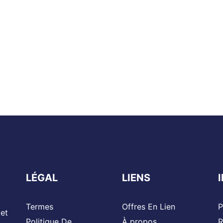
LÉGAL
LIENS
Termes
Offres En Lien
P
 et
Politique De
À propos
R