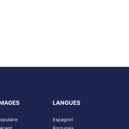
IMAGES
LANGUES
opulaire
Espagnol
écent
Portugais