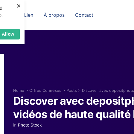
×
nd
p.
Offres En Lien
À propos
Contact
Allow
Home
>
Offres Connexes
>
Posts
>
Discover avec depositphotos
Discover avec depositp
vidéos de haute qualité 
in
Photo Stock