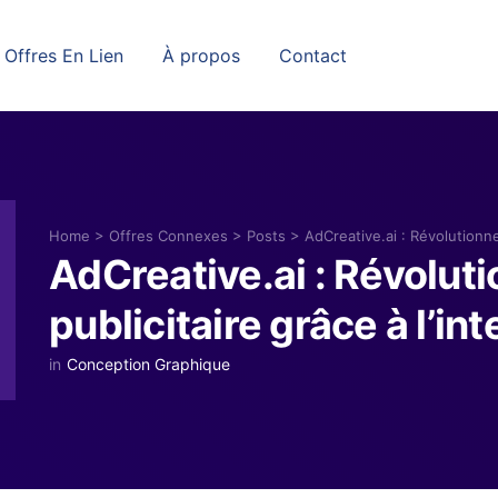
Offres En Lien
À propos
Contact
Home
>
Offres Connexes
>
Posts
>
AdCreative.ai : Révolutionner 
AdCreative.ai : Révoluti
publicitaire grâce à l’int
in
Conception Graphique